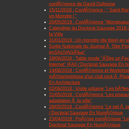
confÃ©rence de David Dufresne
15/11/2018 : ConfÃ©rence : " Saint Ro
un Monstre ! "
20/05/2019 : ConfÃ©rence "Monstrueux
Calendrier du Doctorat Sauvage 2018-
la Ville
31/01/2019 : Un monstre (de foire) en vi
Sortie Nationale du Journal Ã Titre Pr
enSAUVAGÃ‰e"
18/06/2018 : Table ronde "ÃŠtre un Fo
Internet" (FAI) / Doctorat Sauvage En
14/06/2018 : ConfÃ©rence et Workshop
mÃ©tamorphose d'un club rock Ã Pigal
En Architecture
02/06/2018 : Visite urbaine "Les bÃªtes 
31/05/2018 : ConfÃ©rence "Les oiseaux
adaptation Ã la ville"
28/05/2018 : ConfÃ©rence "Le net Ã la 
/ Doctorat Sauvage En NumÃ©rique
23/04/2018 : PoÃ©sie numÃ©rique "Le Z
Doctorat Sauvage En NumÃ©rique