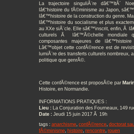
La trajectoire singuliÃ¨re dâ€™ItÃ´ No
lâ€˜histoire du fÃ©minisme au Japon, sâ€
lâ€™histoire de la construction du genre. Ma
lâ€™histoire du socialisme et plus exact
au XXe siÃ¨cle. Elle sâ€™inscrit, enfin, Ã lâ
culturels Ã lâ€™Ã©chelle mondiale q
composantes majeures de lâ€™histoire 
Lâ€™objet cette confÃ©rence est de revisite
lumiÃ¨re des transferts culturels nombreux, 
politique que genrÃ©.
Cette confÃ©rence est proposÃ©e par
Mari
Histoire, en Normandie.
INFORMATIONS PRATIQUES :
Lieu :
La Conjuration des Fourneaux, 149 rue
Date :
Jeudi 15 juin 2017 Ã 19h
tags :
anarchisme
,
confÃ©rence
,
doctorat sa
fÃ©minisme
,
histoire
,
rencontre
,
rouen