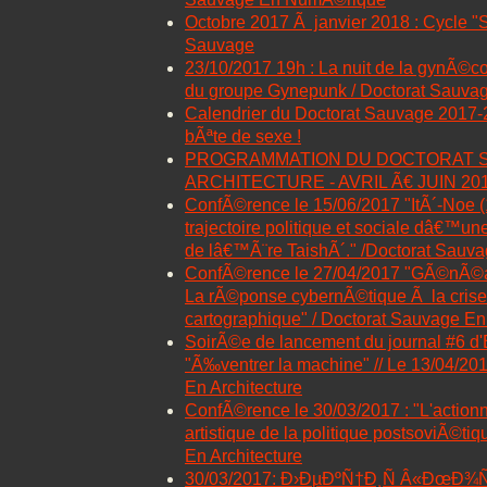
Octobre 2017 Ã janvier 2018 : Cycle "Se
Sauvage
23/10/2017 19h : La nuit de la gynÃ©
du groupe Gynepunk / Doctorat Sauv
Calendrier du Doctorat Sauvage 2017-20
bÃªte de sexe !
PROGRAMMATION DU DOCTORAT 
ARCHITECTURE - AVRIL Ã€ JUIN 20
ConfÃ©rence le 15/06/2017 "ItÃ´-Noe (
trajectoire politique et sociale dâ€™un
de lâ€™Ã¨re TaishÃ´." /Doctorat Sauva
ConfÃ©rence le 27/04/2017 "GÃ©nÃ©alo
La rÃ©ponse cybernÃ©tique Ã la crise 
cartographique" / Doctorat Sauvage En 
SoirÃ©e de lancement du journal #6 d'
"Ã‰ventrer la machine" // Le 13/04/20
En Architecture
ConfÃ©rence le 30/03/2017 : "L'action
artistique de la politique postsoviÃ©ti
En Architecture
30/03/2017: Ð›ÐµÐºÑ†Ð¸Ñ Â«ÐœÐ¾Ñ