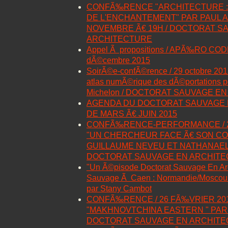
CONFÃ‰RENCE "ARCHITECTURE :
DE L'ENCHANTEMENT" PAR PAUL A
NOVEMBRE Ã€ 19H / DOCTORAT S
ARCHITECTURE
Appel Ã propositions / APÃ‰RO COD
dÃ©cembre 2015
SoirÃ©e-confÃ©rence / 29 octobre 201
atlas numÃ©rique des dÃ©portations pol
Michelon / DOCTORAT SAUVAGE E
AGENDA DU DOCTORAT SAUVAGE 
DE MARS Ã€ JUIN 2015
CONFÃ‰RENCE-PERFORMANCE / 28 M
"UN CHERCHEUR FACE Ã€ SON CO
GUILLAUME NEVEU ET NATHANAEL
DOCTORAT SAUVAGE EN ARCHIT
"Un Ã©pisode Doctorat Sauvage En Ar
Sauvage Ã Caen : Normandie/Moscou l
par Stany Cambot
CONFÃ‰RENCE / 26 FÃ‰VRIER 2015 
"MAKHNOVTCHINA EASTERN " PAR
DOCTORAT SAUVAGE EN ARCHIT