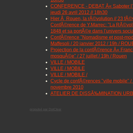
CONFERENCE - DEBAT Â« Saboter l'ant
jeudi 26 avril 2012 // 18h30
Hier Ã Rouen, la rÃ©volution // 23 fÃ©v
ConfÃ©rence de Y.Marrec: "La RÃ©vol
1848 et sa portÃ©e dans l'univers social
ConfÃ©rence "Nomadisme et post-mod
Maffesoli / 20 janvier 2012 / 19h / RO
Projection de la confÃ©rence Â« Franc
mosquÃ©e" / 27 juillet / 19h / Rouen
VILLE / MOBILE
VILLE / MOBILE
VILLE / MOBILE /
Cycle de confÃ©rences "ville mobile" / L
novembre 2010
ATELIER DE DISSÃ‰MINATION UR
propulsé par DotClear