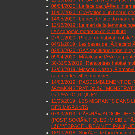
06/04/2020 : La face cachÃ©e d'interne
10/02/2020 : CrÃ©ation d'un noeud pe
14/05/2020 : Lignes de fuite du marro
12/12/2019 : Le mari de la femme-singe
l'Ã©conomie moderne de la culture
27/01/2020 : Piloter un habitat mobile ?
04/11/2019 : Les bases de l'Ã©lectrici
02/03/2020 : GÃ©opolitique dans le c
09/04/2020 : MÃ©lusine fÃ©e-serpente
30-31/03/2019 : Rencontres habitat mo
12/03/2019 : Moscou, Kazan, Flamanvill
raconter les villes monstres
14/03/2019 : RASSEMBLEMENT DE 
â€œMONSTRATIONâ€ ( MONSTRATSI
Dâ€™APOLITIQUE?
11/03/2019 : LES MIGRANTS DANS
DES MIGRANTS
07/03/2019 : GÃ‰NÃ‰ALOGIE DES
(POST) SOVIÃ‰TIQUES : VISIBILIT
Lâ€™ESPACE URBAIN ET PANIQU
18/10/2018 : SoirÃ©e de lancement de