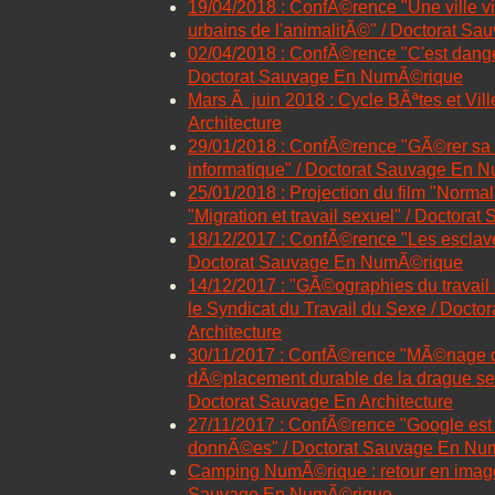
19/04/2018 : ConfÃ©rence "Une ville vi
urbains de l'animalitÃ©" / Doctorat Sa
02/04/2018 : ConfÃ©rence "C'est dange
Doctorat Sauvage En NumÃ©rique
Mars Ã juin 2018 : Cycle BÃªtes et Vil
Architecture
29/01/2018 : ConfÃ©rence "GÃ©rer sa
informatique" / Doctorat Sauvage En 
25/01/2018 : Projection du film "Norma
"Migration et travail sexuel" / Doctora
18/12/2017 : ConfÃ©rence "Les esclav
Doctorat Sauvage En NumÃ©rique
14/12/2017 : "GÃ©ographies du travail 
le Syndicat du Travail du Sexe / Doct
Architecture
30/11/2017 : ConfÃ©rence "MÃ©nage d
dÃ©placement durable de la drague se
Doctorat Sauvage En Architecture
27/11/2017 : ConfÃ©rence "Google est 
donnÃ©es" / Doctorat Sauvage En Nu
Camping NumÃ©rique : retour en images
Sauvage En NumÃ©rique