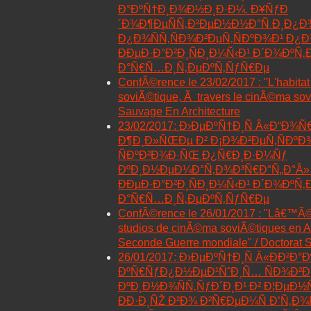
Ð°ÐºÑ†Ð¸Ð¾Ð½Ð¸Ð·Ð¼. Ð¥ÑƒÐ
´Ð¾Ð¶ÐµÑÑ‚Ð²ÐµÐ½Ð½Ð°Ñ Ð¸Ð¿Ð
Ð¿Ð¾ÑÑ‚ÑÐ¾Ð²ÐµÑ‚ÑÐºÐ¾Ð¹ Ð¿Ð
ÐÐµÐ·Ð°Ð²Ð¸ÑÐ¸Ð¼Ñ‹Ð¹ Ð´Ð¾ÐºÑ
Ð°Ñ€Ñ…Ð¸Ñ‚ÐµÐºÑ‚ÑƒÑ€Ðµ
ConfÃ©rence le 23/02/2017 : "L'habitat
soviÃ©tique, Ã travers le cinÃ©ma sov
Sauvage En Architecture
23/02/2017: Ð›ÐµÐºÑ†Ð¸Ñ Â«Ð“Ð¾
Ð¶Ð¸Ð»ÑŒÐµ Ð² Ð¡Ð¾Ð²ÐµÑ‚ÑÐº
ÑÐºÐ²Ð¾Ð·ÑŒ Ð¿Ñ€Ð¸Ð·Ð¼Ñƒ
ÐºÐ¸Ð½ÐµÐ¼Ð°Ñ‚Ð¾Ð³Ñ€Ð°Ñ„Ð°Â» 
ÐÐµÐ·Ð°Ð²Ð¸ÑÐ¸Ð¼Ñ‹Ð¹ Ð´Ð¾ÐºÑ
Ð°Ñ€Ñ…Ð¸Ñ‚ÐµÐºÑ‚ÑƒÑ€Ðµ
ConfÃ©rence le 26/01/2017 : "Lâ€™Ã©
studios de cinÃ©ma soviÃ©tiques en As
Seconde Guerre mondiale" / Doctorat 
26/01/2017: Ð›ÐµÐºÑ†Ð¸Ñ Â«Ð­Ð²Ð°
ÐºÑ€ÑƒÐ¿Ð½ÐµÐ¹ÑˆÐ¸Ñ… ÑÐ¾Ð²Ð
ÐºÐ¸Ð½Ð¾ÑÑ‚ÑƒÐ´Ð¸Ð¹ Ð² Ð¦Ðµ
ÐÐ·Ð¸ÑŽ Ð²Ð¾ Ð²Ñ€ÐµÐ¼Ñ Ð’Ñ‚Ð