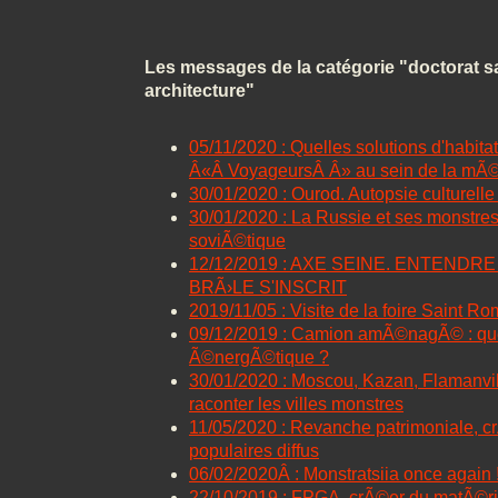
Les messages de la catégorie "doctorat 
architecture"
05/11/2020 : Quelles solutions d'habitat
Â«Â VoyageursÂ Â» au sein de la mÃ©
30/01/2020 : Ourod. Autopsie culturell
30/01/2020 : La Russie et ses monstres
soviÃ©tique
12/12/2019 : AXE SEINE. ENTENDR
BRÃ›LE S'INSCRIT
2019/11/05 : Visite de la foire Saint R
09/12/2019 : Camion amÃ©nagÃ© : qu
Ã©nergÃ©tique ?
30/01/2020 : Moscou, Kazan, Flamanvill
raconter les villes monstres
11/05/2020 : Revanche patrimoniale, 
populaires diffus
06/02/2020Â : Monstratsiia once again 
22/10/2019 : FPGA, crÃ©er du matÃ©r