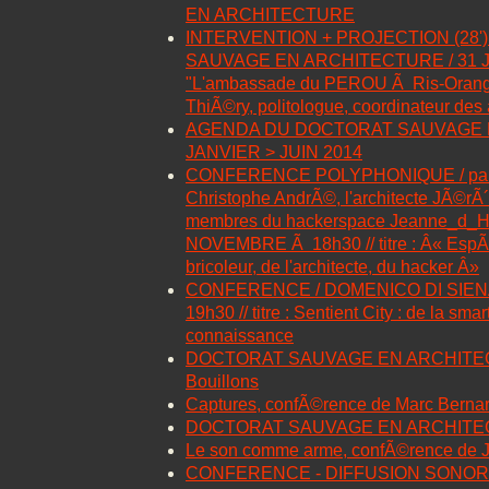
EN ARCHITECTURE
INTERVENTION + PROJECTION (28'
SAUVAGE EN ARCHITECTURE / 31 JA
"L'ambassade du PEROU Ã Ris-Orang
ThiÃ©ry, politologue, coordinateur de
AGENDA DU DOCTORAT SAUVAGE 
JANVIER > JUIN 2014
CONFERENCE POLYPHONIQUE / par le
Christophe AndrÃ©, l'architecte JÃ©rÃ
membres du hackerspace Jeanne_d_Ha
NOVEMBRE Ã 18h30 // titre : Â« EspÃ
bricoleur, de l'architecte, du hacker Â»
CONFERENCE / DOMENICO DI SIENA 
19h30 // titre : Sentient City : de la smart
connaissance
DOCTORAT SAUVAGE EN ARCHITECT
Bouillons
Captures, confÃ©rence de Marc Bernar
DOCTORAT SAUVAGE EN ARCHIT
Le son comme arme, confÃ©rence de Jul
CONFERENCE - DIFFUSION SONORE