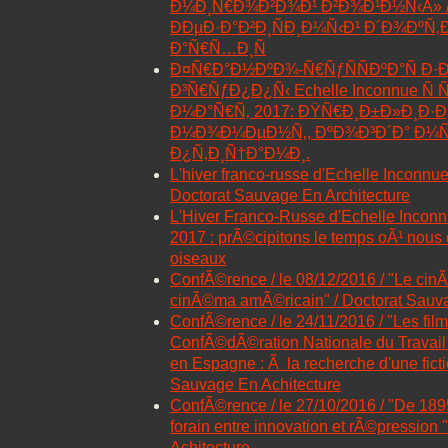
Ð¼Ð¸Ñ€Ð¾Ð²Ð¾Ð¹ Ð²Ð¾Ð¹Ð½Ñ‹Â» 
ÐÐµÐ·Ð°Ð²Ð¸ÑÐ¸Ð¼Ñ‹Ð¹ Ð´Ð¾ÐºÑ
Ð°Ñ€Ñ…Ð¸Ñ
Ð¤Ñ€Ð°Ð½ÐºÐ¾-Ñ€ÑƒÑÑÐºÐ°Ñ Ð·
Ð³Ñ€ÑƒÐ¿Ð¿Ñ‹ Echelle Inconnue Ñ
Ð¼Ð°Ñ€Ñ‚ 2017: ÐŸÑ€Ð¸Ð±Ð»Ð¸Ð·
Ð¼Ð¾Ð¼ÐµÐ½Ñ‚, ÐºÐ¾Ð³Ð´Ð° Ð¼Ñ
Ð¿Ñ‚Ð¸Ñ†Ð°Ð¼Ð¸.
L'hiver franco-russe d'Echelle Inconnu
Doctorat Sauvage En Architecture
L'Hiver Franco-Russe d'Echelle Inconn
2017 : prÃ©cipitons le temps oÃ¹ nous
oiseaux
ConfÃ©rence / le 08/12/2016 / "Le cinÃ
cinÃ©ma amÃ©ricain" / Doctorat Sauva
ConfÃ©rence / le 24/11/2016 / "Les film
ConfÃ©dÃ©ration Nationale du Travail d
en Espagne : Ã la recherche d'une ficti
Sauvage En Achitecture
ConfÃ©rence / le 27/10/2016 / "De 18
forain entre innovation et rÃ©pression
Achitecture