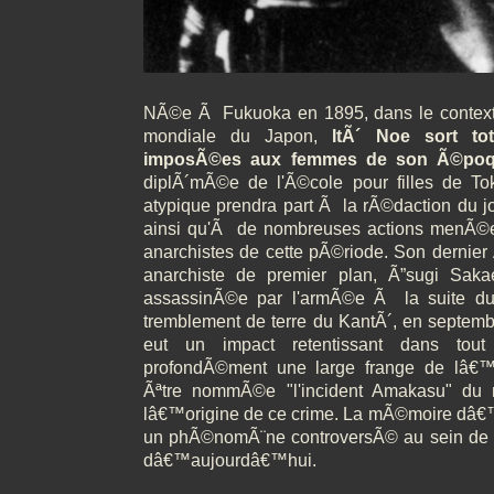
NÃ©e Ã Fukuoka en 1895, dans le conte
mondiale du Japon,
ItÃ´ Noe sort to
imposÃ©es aux femmes de son Ã©po
diplÃ´mÃ©e de l'Ã©cole pour filles de To
atypique prendra part Ã la rÃ©daction du j
ainsi qu'Ã de nombreuses actions menÃ©
anarchistes de cette pÃ©riode. Son dernier 
anarchiste de premier plan, Ã”sugi Sakae
assassinÃ©e par l'armÃ©e Ã la suite d
tremblement de terre du KantÃ´, en septemb
eut un impact retentissant dans tout
profondÃ©ment une large frange de lâ€™o
Ãªtre nommÃ©e "l'incident Amakasu" d
lâ€™origine de ce crime. La mÃ©moire dâ€
un phÃ©nomÃ¨ne controversÃ© au sein de 
dâ€™aujourdâ€™hui.