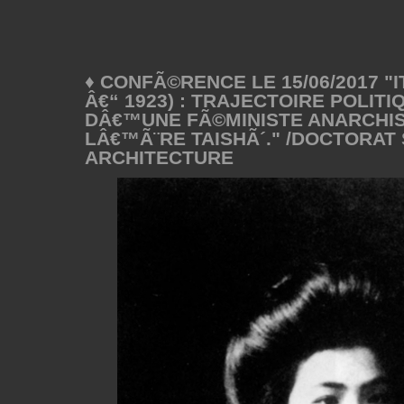
♦ CONFÃ©RENCE LE 15/06/2017 "I
Â€“ 1923) : TRAJECTOIRE POLITI
DÂ€™UNE FÃ©MINISTE ANARCHIS
LÂ€™Ã¨RE TAISHÃ´." /DOCTORAT
ARCHITECTURE