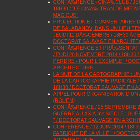
CONFÃ‰RENCE - CINÃ‰CLUB / JEUD
18H30 / "LE CINÃ‰-TRAN DE MEDV
MAGIQUE"
PROJECTION ET COMMENTAIRES DU
DE BALABANOV, DANS UN LIEU TE
JEUDI 11 DÃ‰CEMBRE / 18H30 Ã€ 
DOCTORAT SAUVAGE EN ARCHIT
CONFÃ‰RENCE ET PRÃ‰SENTATION
JEUDI 20 NOVEMBRE 2014 / 18H30 
PERDRE - POUR L'EXEMPLE" / DO
ARCHITECTURE
LA NUIT DE LA CARTOGRAPHIE : 
DE LA CARTOGRAPHIE RADICALE / 
18H30 / DOCTORAT SAUVAGE EN 
APPEL POUR ORGANISATION D'UN
(ROUEN)
CONFÃ‰RENCE / 25 SEPTEMBRE 2014
GUERRE AU XXIÃ¨me SIECLE : G
" / DOCTORAT SAUVAGE EN ARCH
CONFERENCE / 12 JUIN 2014 / 18h3
FABRIQUE DE LA VILLE " / DOCTO
ARCHITECTURE