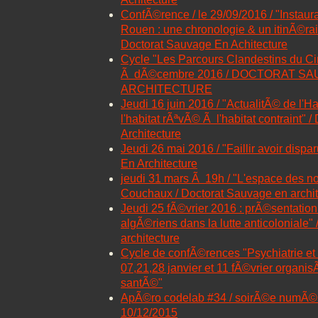
ConfÃ©rence / le 29/09/2016 / "Instau
Rouen : une chronologie & un itinÃ©rai
Doctorat Sauvage En Achitecture
Cycle "Les Parcours Clandestins du 
Ã dÃ©cembre 2016 / DOCTORAT S
ARCHITECTURE
Jeudi 16 juin 2016 / "ActualitÃ© de l'H
l'habitat rÃªvÃ© Ã l'habitat contraint"
Architecture
Jeudi 26 mai 2016 / "Faillir avoir disp
En Architecture
jeudi 31 mars Ã 19h / "L'espace des 
Couchaux / Doctorat Sauvage en archit
Jeudi 25 fÃ©vrier 2016 : prÃ©sentation 
algÃ©riens dans la lutte anticoloniale"
architecture
Cycle de confÃ©rences "Psychiatrie et V
07,21,28 janvier et 11 fÃ©vrier organisÃ
santÃ©"
ApÃ©ro codelab #34 / soirÃ©e numÃ©
10/12/2015