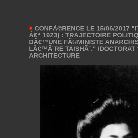
♦
CONFÃ©RENCE LE 15/06/2017 "I
Â€“ 1923) : TRAJECTOIRE POLITI
DÂ€™UNE FÃ©MINISTE ANARCHIS
LÂ€™Ã¨RE TAISHÃ´." /DOCTORAT
ARCHITECTURE