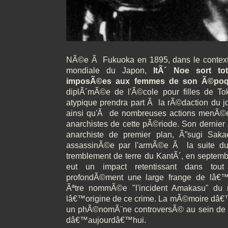
NÃ©e Ã Fukuoka en 1895, dans le conte
mondiale du Japon,
ItÃ´ Noe sort to
imposÃ©es aux femmes de son Ã©po
diplÃ´mÃ©e de l'Ã©cole pour filles de To
atypique prendra part Ã la rÃ©daction du j
ainsi qu'Ã de nombreuses actions menÃ©
anarchistes de cette pÃ©riode. Son dernier 
anarchiste de premier plan, Ã”sugi Sakae
assassinÃ©e par l'armÃ©e Ã la suite d
tremblement de terre du KantÃ´, en septemb
eut un impact retentissant dans tout
profondÃ©ment une large frange de lâ€™o
Ãªtre nommÃ©e "l'incident Amakasu" d
lâ€™origine de ce crime. La mÃ©moire dâ€
un phÃ©nomÃ¨ne controversÃ© au sein de 
dâ€™aujourdâ€™hui.