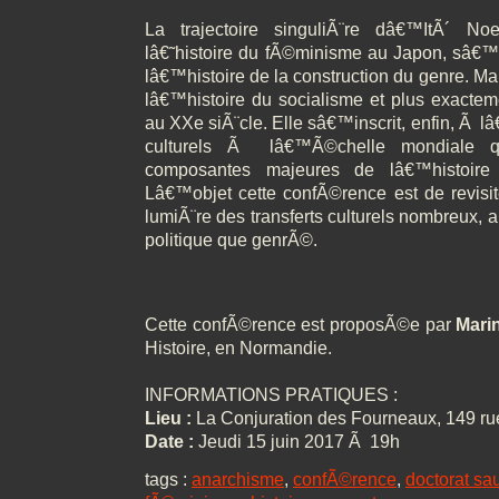
La trajectoire singuliÃ¨re dâ€™ItÃ´ No
lâ€˜histoire du fÃ©minisme au Japon, sâ€
lâ€™histoire de la construction du genre. Ma
lâ€™histoire du socialisme et plus exact
au XXe siÃ¨cle. Elle sâ€™inscrit, enfin, Ã lâ
culturels Ã lâ€™Ã©chelle mondiale q
composantes majeures de lâ€™histoire 
Lâ€™objet cette confÃ©rence est de revisite
lumiÃ¨re des transferts culturels nombreux, 
politique que genrÃ©.
Cette confÃ©rence est proposÃ©e par
Mari
Histoire, en Normandie.
INFORMATIONS PRATIQUES :
Lieu :
La Conjuration des Fourneaux, 149 rue
Date :
Jeudi 15 juin 2017 Ã 19h
tags :
anarchisme
,
confÃ©rence
,
doctorat sa