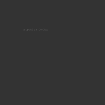
propulsé par DotClear