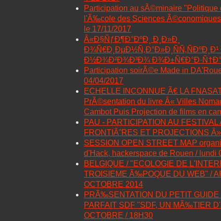
Participation au sÃ©minaire "Politique 
l'Ã‰cole des Sciences Ã©conomiques 
le 17/11/2017
Â«Ð§ÑƒÐ¶Ð°ÐºÐ¸ Ð¸Ð»Ð¸
Ð¾Ñ€Ð¸ÐµÐ½Ñ‚Ð°Ð»Ð¸ÑÑ‚ÑÐºÐ¸Ð
Ð½Ð¾Ð²Ð¾Ð³Ð¾ Ð¾Ð±Ñ€Ð°Ð·Ñ†Ð
Participation soirÃ©e Made in DA'Roue
04/04/2017
ECHELLE INCONNUE Ã€ LA FNASAT / 
PrÃ©sentation du livre Â« Villes Nom
Cambot Puis Projection de films en c
PAU - PARTICIPATION AU FESTIVAL
FRONTIÃˆRES ET PROJECTIONS Â» /
SESSION OPEN STREET MAP organis
d'Hack, hackerspace de Rouen / lundi 
BELGIQUE / "ECOLOGIE DE L'INTE
TROISIEME Ã‰POQUE DU WEB" / AP
OCTOBRE 2014
PRÃ‰SENTATION DU PETIT GUIDE
PARFAIT SDF "SDF, UN MÃ‰TIER D'A
OCTOBRE / 18H30