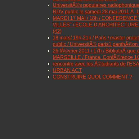
UniversitÃ©s populaires radiophoniqu
RDV public le samedi 28 mai 2011 Ã 
MARDI 17 MAI / 18h / CONFERENCE 
VILLES" / ECOLE D'ARCHITECTURE
(42)
18 mars/ 19h-21h / Paris / master projet
public / UniversitÃ© paris1 panthÃ©on
26 fÃ©vrier 2011 / 17h / BibliothÃ¨que d
MARSEILLE / France. ConfÃ©rence 1/3 
rencontre avec les Ã©tudiants de l'ES
URBAN ACT
CONSTRUIRE QUOI, COMMENT ?