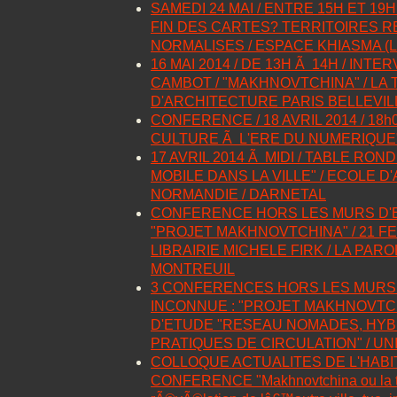
SAMEDI 24 MAI / ENTRE 15H ET 19H
FIN DES CARTES? TERRITOIRES R
NORMALISES / ESPACE KHIASMA (Les
16 MAI 2014 / DE 13H Ã 14H / INT
CAMBOT / "MAKHNOVTCHINA" / LA 
D'ARCHITECTURE PARIS BELLEVILL
CONFERENCE / 18 AVRIL 2014 / 18h0
CULTURE Ã L'ERE DU NUMERIQUE
17 AVRIL 2014 Ã MIDI / TABLE RON
MOBILE DANS LA VILLE" / ECOLE 
NORMANDIE / DARNETAL
CONFERENCE HORS LES MURS D'E
"PROJET MAKHNOVTCHINA" / 21 FEV
LIBRAIRIE MICHELE FIRK / LA PAR
MONTREUIL
3 CONFERENCES HORS LES MURS
INCONNUE : "PROJET MAKHNOVTCH
D'ETUDE "RESEAU NOMADES, HYB
PRATIQUES DE CIRCULATION" / U
COLLOQUE ACTUALITES DE L'HABI
CONFERENCE "Makhnovtchina ou la te