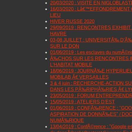
20/03/2020 : VISITE EN NIGLOBLAS
16/03/2020 : Lâ€™EFFONDREMENT 
LIEU
HIVER RUSSE 2020
29/09/2019 : RENCONTRES EXHIBI
HAVRE
03-08 JUILLET : UNIVERSITÃ‰ D'
SUR LE DON
01/06/2019 : Les esclaves du numÃ©ri
Ã‰CHOS SUR LES RENCONTRES I
L'HABITAT MOBILE
18/06/2019 : JOURNÃ‰E HYPERLIE
MOBILAB Ã€ VERSAILLES
3 & 4 juin : RECHERCHE-ACTION S
DANS LES PÃ‰RIPHÃ‰RIES Ã€ L
23/05/2019 : FORUM ENTREPREND
15/05/2019 : ATELIERS D'EST
01/06/2019 : CONFÃ‰RENCE : "GOO
ASPIRATION DE DONNÃ‰ES" / DO
NUMÃ‰RIQUE
13/04/2019 : ConfÃ©rence : "Google es