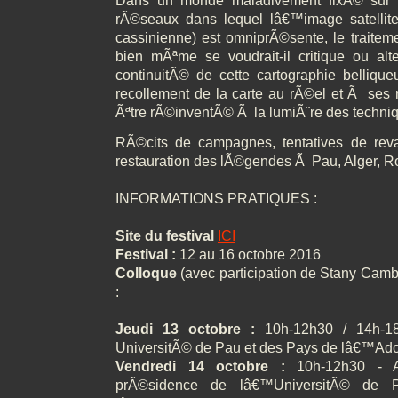
Dans un monde maladivement fixÃ© sur se
rÃ©seaux dans lequel lâ€™image satellite (
cassinienne) est omniprÃ©sente, le traitem
bien mÃªme se voudrait-il critique ou alt
continuitÃ© de cette cartographie bellique
recollement de la carte au rÃ©el et Ã ses 
Ãªtre rÃ©inventÃ© Ã la lumiÃ¨re des techni
RÃ©cits de campagnes, tentatives de reva
restauration des lÃ©gendes Ã Pau, Alger, R
INFORMATIONS PRATIQUES :
Site du festival
ICI
Festival :
12 au 16 octobre 2016
Colloque
(avec participation de Stany Cambo
:
Jeudi 13 octobre :
10h-12h30 / 14h-18
UniversitÃ© de Pau et des Pays de lâ€™Ad
Vendredi 14 octobre :
10h-12h30 - A
prÃ©sidence de lâ€™UniversitÃ© de