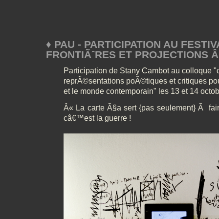
♦ PAU - PARTICIPATION AU FESTI
FRONTIÃˆRES ET PROJECTIONS Â» 
Participation de Stany Cambot au colloque "
reprÃ©sentations poÃ©tiques et critiques pou
et le monde contemporain" les 13 et 14 octo
Â« La carte Ã§a sert {pas seulement} Ã fair
câ€™est la guerre !