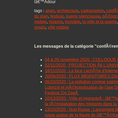
lâ€™Adour
tags :
alger
,
architecture
,
cartographie
,
confÃ
du plan
,
festival
,
guerre silencieuse
,
gÃ©ogr
mobile
,
histoire
,
invisible
,
la ville et la guerre
smala
,
ville mobile
Les messages de la catégorie "confÃ©re
04 & 05 novembre 2020 : COLLOQU
02/11/2020 : PROJECTION Ã€ L'UN
16/11/2020 : La face cachÃ©e d'Interne
20/06/2020 : FLUX MIGRATOIRES 
06/10/2020 : La pollution comme patri
Lubrizol et mÃ©tropolisation de l'axe S
Festival Zig ZagÂ
10/12/2020 : Ville et migrantsÂ : lâ€™
la rÃ©installation des migrants dans la
13/10/2020 : Nuit Russe : Lancement 
russe autour de la figure de lâ€™Ã©tran