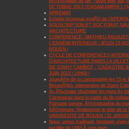
rÃ©vÃ©lation de lâ€™autre ville, tue, in
OCTOBRE 2013 / ENSAM AMPHI 1 /
APREM#3
Echelle Inconnue invitÃ© de l'APEROU
SOUSCRIPTION ET DOCTORAT SA
ARCHITECTURE
CONFERENCE / MATHIEU RIGOUST
L'ENNEMI INTERIEUR / JEUDI 15 NO
ROUEN /
CYCLE DE CONFERENCES INTERNA
D'ARCHITECTURE PARIS LA VILLET
DE STANY CAMBOT : "CADASTRE IM
JUIN 2012 / 14h00 /
JournÃ©e de la cartographie les 15 et
BesanÃ§on, intervention de Stany Ca
Â« Ã‰couter chuchoter les murs Â» int
Commenge dans le cadre du 9e colloque
Paysage sonore, Ã©chographie du mon
SÃ©minaire "Redessiner le plan de la 
UNIVERSITE DE ROUEN / 31 JANVIER
Nous, venus d'ailleurs, Immigrer, vivre 
sur Mer de 1945 Ã nos jours.