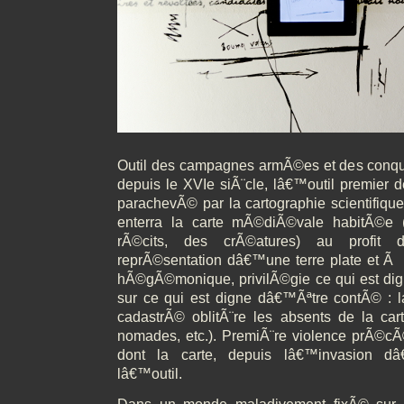
Outil des campagnes armÃ©es et des conquÃª
depuis le XVIe siÃ¨cle, lâ€™outil premier de
parachevÃ© par la cartographie scientifique
enterra la carte mÃ©diÃ©vale habitÃ©e
rÃ©cits, des crÃ©atures) au profit 
reprÃ©sentation dâ€™une terre plate et 
hÃ©gÃ©monique, privilÃ©gie ce qui est d
sur ce qui est digne dâ€™Ãªtre contÃ© :
cadastrÃ© oblitÃ¨re les absents de la cart
nomades, etc.). PremiÃ¨re violence prÃ©cÃ
dont la carte, depuis lâ€™invasion d
lâ€™outil.