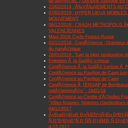
de donnÃ©es" / Doctorat Sauvage En
23/02/2019 : Ã‰VÃ‰NEMENTS AU 
07/02/2019 : HYPER LIEUX MOBILES
MOUVEMENT
06/12/2018 : CRASH METROPOLIS Ã
VALENCIENNES
Mars 2019: Cycle Franco-Russe
03/12/2018 : ConfÃ©rence : Grandeur 
du numÃ©rique
28/01/2019 : Tuer la mort, proposition
Entretien Ã la GaitÃ© Lyrique
ConfÃ©rence Ã la GaitÃ© Lyrique Ã P
ConfÃ©rence au Pavillon de Caen juin
ConfÃ©rence au Pavillon de Caen
ConfÃ©rence Ã l'ENSAP de Bordeaux 
indÃ©terminÃ©s" : 18/01/18
ConfÃ©rence au Centre d'Ã©tudes Fr
"Villes foraines, histoires clandestines
04/12/2017
Â«ÐœÐ¾Ð±Ð¸Ð»ÑŒÐ½Ñ‹Ðµ Ð³Ð¾Ñ
Ñ‚Ð°Ð¹Ð½Ð°Ñ Ð¸ÑÑ‚Ð¾Ñ€Ð¸Ñ Ð¼
4-12-2017