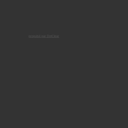
propulsé par DotClear