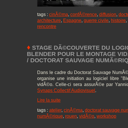
tags :
cinÃ©ma
,
confÃ©rence
,
diffusion
,
doct
architecture
,
Espagne
,
guerre civile
,
histoire
,
rencontre
♦
STAGE DÃ©COUVERTE DU LOGIC
BLENDER POUR LE MONTAGE VIDÃ
/ DOCTORAT SAUVAGE NUMÃ©RI
Dans le cadre du Doctorat Sauvage NumÃ©r
organise une initiation au logiciel libre "
vidÃ©o. Celle-ci sera assurÃ©e par Yanni
Synaps Collectif Audiovisuel
.
Lire la suite
tags :
atelier
,
cinÃ©ma
,
doctorat sauvage n
numÃ©rique
,
rouen
,
vidÃ©o
,
workshop