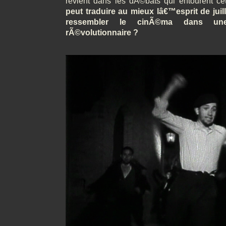
revient dans les dÃ©bats qui entourent cet
peut traduire au mieux lâ€™esprit de juil
ressembler le cinÃ©ma dans un
rÃ©volutionnaire ?