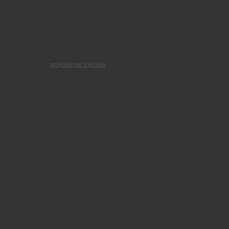
propulsé par DotClear