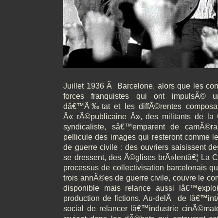
Juillet 1936 Ã Barcelone, alors que les com
forces franquistes qui ont impulsÃ© 
dâ€™Ã‰tat et les diffÃ©rentes composan
Â« rÃ©publicaine Â», des militants de la
syndicaliste, sâ€™emparent de camÃ©ras
pellicule des images qui resteront comme 
de guerre civile : des ouvriers saisissent d
se dressent, des Ã©glises brÃ»lentâ€¦ La C
processus de collectivisation barcelonais qu
trois annÃ©es de guerre civile, couvre le co
disponible mais relance aussi lâ€™exploi
production de fictions. Au-delÃ de lâ€™i
social de relancer lâ€™industrie cinÃ©mato