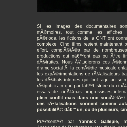
Si les images des documentaires son
mÃ©moires, tout comme les affiches p
pÃ©riode, les fictions de la CNT ont con
complexe. Cinq films restent maintenant 
effort, complÃ©tÃ©s par de nombreuses
productions qui nâ€™ont pas pu Ãªtre f
dÃ©truites. Nous Ã©tudierons ces Ã©ton
drame social Ã la comÃ©die musicale enfan
les expÃ©rimentations de rÃ©alisateurs tr
les dÃ©bats internes qui font rage au se
rÃ©publicain que par lâ€™histoire du cinÃ
essais de cinÃ©mas progressistes intern
plein conflit mais dans une sociÃ©tÃ© 
ces rÃ©alisations sonnent comme auta
possibilitÃ© dâ€™un, ou de plusieurs, c
PrÃ©sentÃ© par
Yannick Gallepie
, m