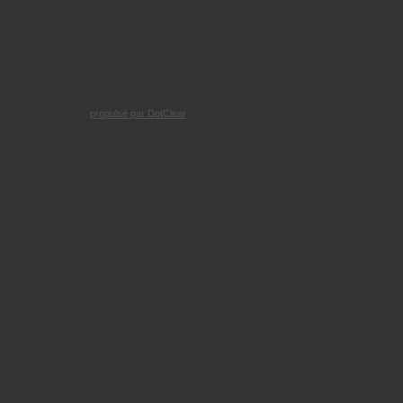
propulsé par DotClear