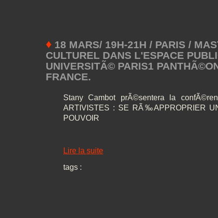
♦
18 MARS/ 19H-21H / PARIS / M
CULTUREL DANS L'ESPACE PUBLI
UNIVERSITÃ© PARIS1 PANTHÃ©O
FRANCE.
Stany Cambot prÃ©sentera la confÃ©r
ARTIVISTES : SE RÃ‰APPROPRIER U
POUVOIR
Lire la suite
tags :