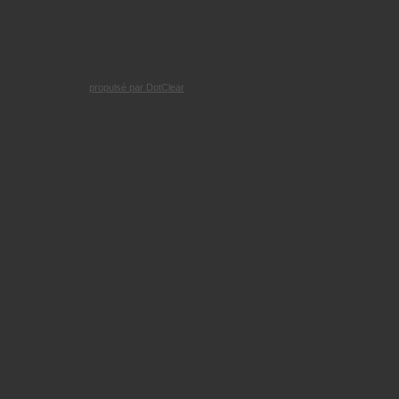
propulsé par DotClear