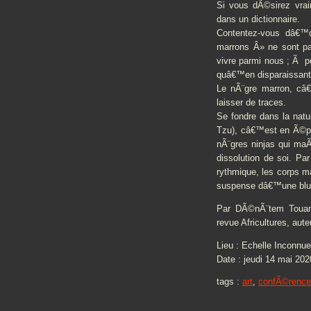
Si vous dÃ©sirez vra
dans un dictionnaire.
Contentez-vous dâ€™ou
marrons Â» ne sont pa
vivre parmi nous ; Ã p
quâ€™en disparaissant
Le nÃ¨gre marron, câ€
laisser de traces.
Se fondre dans la natu
Tzu), câ€™est en Ã©pou
nÃ¨gres ninjas qui maÃ
dissolution de soi. Pa
rythmique, les corps m
suspense dâ€™une blue
Par DÃ©nÃ¨tem Touam B
revue Africultures, aute
Lieu : Echelle Inconnue
Date : jeudi 14 mai 20
tags :
art
,
confÃ©rence