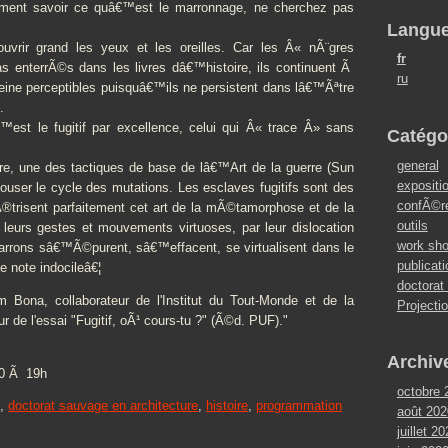
iment savoir ce quâ€™est le marronnage, ne cherchez pas
Langu
vrir grand les yeux et les oreilles. Car les Â« nÃ¨gres
fr
s enterrÃ©s dans les livres dâ€™histoire, ils continuent Ã
ru
eine perceptibles puisquâ€™ils ne persistent dans lâ€™Ãªtre
.
™est le fugitif par excellence, celui qui Â« trace Â» sans
Catégo
general
re, une des tactiques de base de lâ€™Art de la guerre (Sun
expositi
ser le cycle des mutations. Les esclaves fugitifs sont des
confÃ©r
®trisent parfaitement cet art de la mÃ©tamorphose et de la
outils
r leurs gestes et mouvements virtuoses, par leur dislocation
work sh
arrons sâ€™Ã©purent, sâ€™effacent, se virtualisent dans le
publicat
 note indocileâ€¦
doctorat
ona, collaborateur de l'Institut du Tout-Monde et de la
Projecti
ur de l'essai "Fugitif, oÃ¹ cours-tu ?" (Ã©d. PUF)."
Archiv
20 Ã 19h
octobre 
,
doctorat sauvage en architecture
,
histoire
,
programmation
août 202
juillet 2