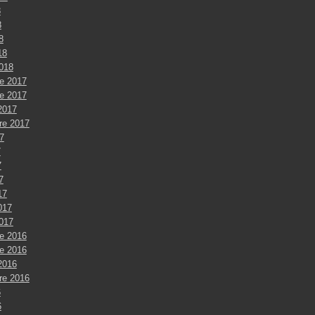
8
8
8
18
2018
e 2017
e 2017
2017
re 2017
7
7
7
7
17
017
2017
e 2016
e 2016
2016
re 2016
6
6