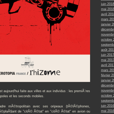
juin 201
mai 201
avril 201
mars 20
janvier 
décembr
novembr
octobre 
septemb
août 201
juin 201
mai 201
avril 201
mars 20
février 2
janvier 
décembr
novembr
t aujourd'hui faite aux villes et aux individus : les premiÃ¨res
octobre 
poles et les seconds mobiles.
septemb
juin 201
dre mÃ©tropolitain avec ses oripeaux (tÃ©lÃ©phones,
mai 201
 dÃ©plaÃ§ant de "citÃ© Ã©tat" en "citÃ© Ã©tat" en avion ou