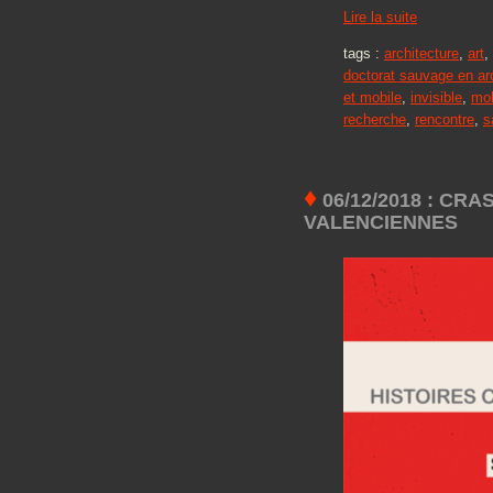
Lire la suite
tags :
architecture
,
art
,
doctorat sauvage en ar
et mobile
,
invisible
,
mob
recherche
,
rencontre
,
s
♦
06/12/2018 : CR
VALENCIENNES