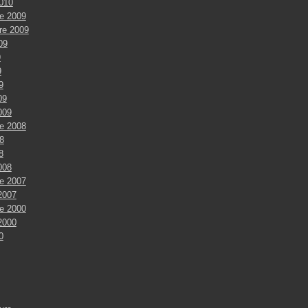
2010
e 2009
re 2009
009
9
9
9
09
009
e 2008
8
8
008
e 2007
2007
e 2000
2000
0