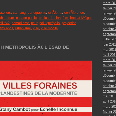
mars 20
février 2
ateliers
,
camping
,
cartographie
,
cinÃ©ma
,
confÃ©rence
,
janvier 
chitecture
,
espace public
,
exclus du plan
,
film
,
habitat lÃ©ger
décembr
ilitÃ©
,
nomadisme
,
peur
,
politique/polis
,
projection
,
novembr
ans abris
,
urbanisme
,
ville
,
ville mobile
octobre 
septemb
juillet 20
juin 2011
ASH METROPOLIS Ã€ L'ESAD DE
mai 201
avril 201
mars 20
février 2
janvier 
décembr
novembr
octobre 
septemb
mai 201
avril 201
mars 20
février 2