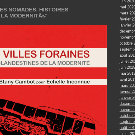
juin 202
mai 202
LLES NOMADES. HISTOIRES
mars 20
 LA MODERNITÃ©"
février 2
janvier 
décembr
novembr
octobre 
septemb
août 201
juillet 2
juin 201
mai 201
avril 201
mars 20
février 2
janvier 
décembr
novembr
octobre 
septemb
août 201
juillet 2