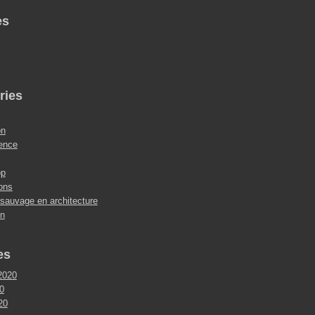
es
ries
on
ence
op
ions
 sauvage en architecture
on
es
2020
0
020