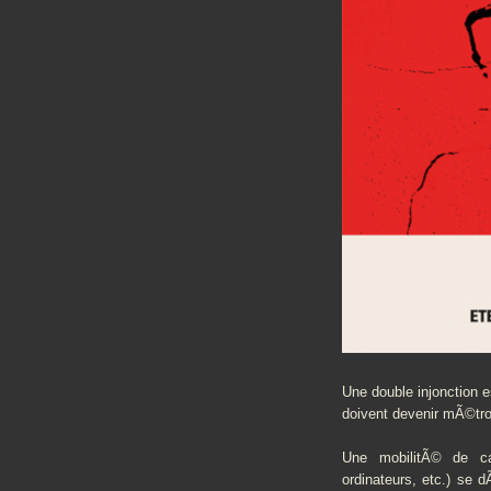
Une double injonction es
doivent devenir mÃ©tro
Une mobilitÃ© de ca
ordinateurs, etc.) se