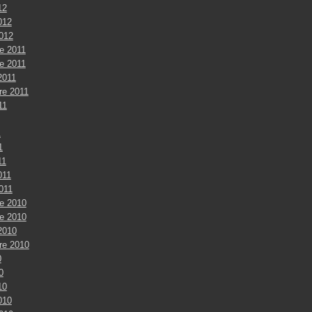
12
012
2012
e 2011
e 2011
2011
re 2011
11
1
1
11
011
2011
e 2010
e 2010
2010
re 2010
0
0
10
010