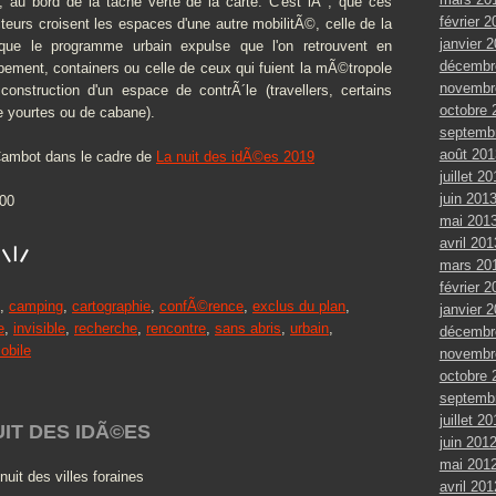
, au bord de la tache verte de la carte. C'est lÃ , que ces
février 2
eurs croisent les espaces d'une autre mobilitÃ©, celle de la
janvier 
 que le programme urbain expulse que l'on retrouvent en
décembr
ment, containers ou celle de ceux qui fuient la mÃ©tropole
novembr
onstruction d'un espace de contrÃ´le (travellers, certains
octobre 
e yourtes ou de cabane).
septemb
août 201
Cambot dans le cadre de
La nuit des idÃ©es 2019
juillet 2
juin 201
H00
mai 201
avril 201
mars 20
février 2
,
camping
,
cartographie
,
confÃ©rence
,
exclus du plan
,
janvier 
e
,
invisible
,
recherche
,
rencontre
,
sans abris
,
urbain
,
décembr
mobile
novembr
octobre 
septemb
juillet 2
NUIT DES IDÃ©ES
juin 201
mai 201
uit des villes foraines
avril 201