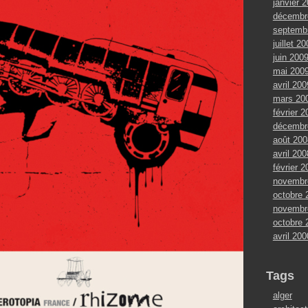
janvier 
décembr
septemb
juillet 2
juin 200
mai 200
avril 200
mars 20
février 2
décembr
août 200
avril 200
février 2
novembr
octobre 
novembr
octobre 
avril 200
Tags
alger