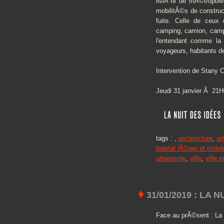
lisiÃ¨re de mÃ©tropole
mobilitÃ©s de construct
fuite. Celle de ceux
camping, camion, campe
l'entendant comme la c
voyageurs, habitants d
Intervention de Stany 
Jeudi 31 janvier Ã 21
tags :
,
architecture
,
art
habitat lÃ©ger et mobil
urbanisme
,
ville
,
ville 
♦
31/01/2019 : LA 
Face au prÃ©sent : La n