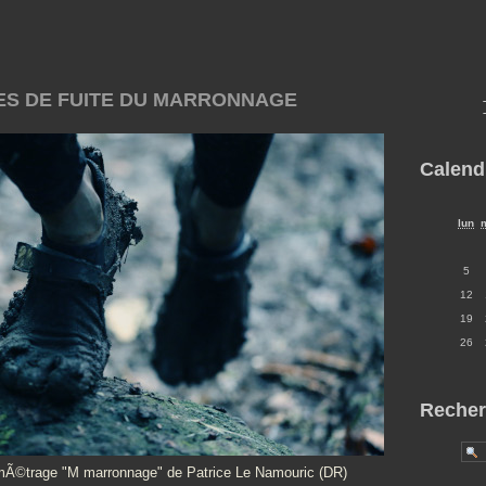
GNES DE FUITE DU MARRONNAGE
Calend
lun
5
12
19
26
Recher
-mÃ©trage "M marronnage" de Patrice Le Namouric (DR)