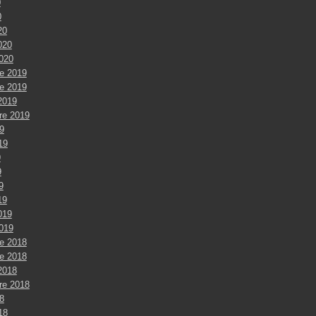
0
0
20
020
2020
e 2019
e 2019
2019
re 2019
9
019
9
9
9
19
019
2019
e 2018
e 2018
2018
re 2018
8
018