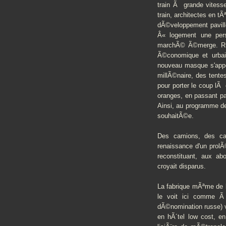
train Ã grande vitesse
train, architectes en tÃ
dÃ©veloppement pavill
Â« logement une pers
marchÃ© Ã©merge. Rie
Ã©conomique et urbai
nouveau masque s'appe
millÃ©naire, des tentes
pour porter le coup lÃ 
oranges, en passant pa
Ainsi, au programme d
souhaitÃ©e.
Des camions, des car
renaissance d'un prol
reconstituant, aux ab
croyait disparus.
La fabrique mÃªme de 
le voit ici comme Ã 
dÃ©nomination russe) ve
en hÃ´tel low cost, e