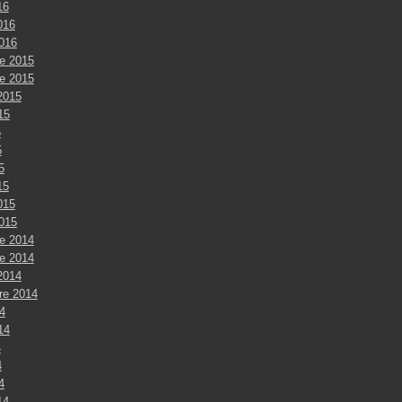
16
016
2016
e 2015
e 2015
2015
015
5
5
5
15
015
2015
e 2014
e 2014
2014
re 2014
4
014
4
4
4
14