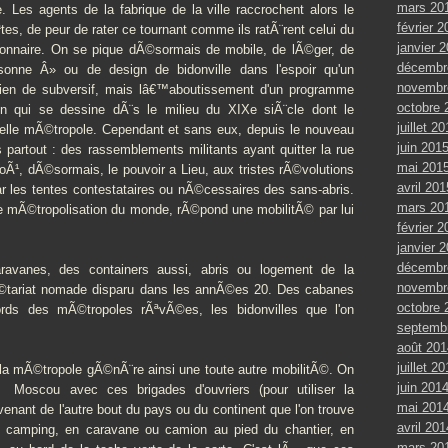
mars 20
. Les agents de la fabrique de la ville raccrochent alors le
février 2
ªtes, de peur de rater ce tournant comme ils ratÃ¨rent celui du
janvier 
onnaire. On se pique dÃ©sormais de mobile, de lÃ©ger, de
décembr
onne Â» ou de design de bidonville dans l'espoir qu'un
novembr
n de subversif, mais lâ€™aboutissement d'un programme
octobre 
n qui se dessine dÃ¨s le milieu du XIXe siÃ¨cle dont le
juillet 2
lle mÃ©tropole. Cependant et sans eux, depuis le nouveau
juin 201
 partout : des rassemblements militants ayant quitter la rue
mai 201
oÃ¹, dÃ©sormais, le pouvoir a Lieu, aux tristes rÃ©volutions
avril 201
r les tentes contestataires ou nÃ©cessaires des sans-abris.
mars 20
e mÃ©tropolisation du monde, rÃ©pond une mobilitÃ© par lui
février 2
janvier 
décembr
avanes, des containers aussi, abris ou logement de la
novembr
Ã©tariat nomade disparu dans les annÃ©es 20. Des cabanes
octobre 
ords des mÃ©tropoles rÃªvÃ©es, les bidonvilles que l'on
septemb
août 201
juillet 2
la mÃ©tropole gÃ©nÃ¨re ainsi une toute autre mobilitÃ©. On
juin 201
Moscou avec ces brigades d'ouvriers (pour utiliser la
mai 201
nant de l'autre bout du pays ou du continent que l'on trouve
avril 201
n camping, en caravane ou camion au pied du chantier, en
mars 20