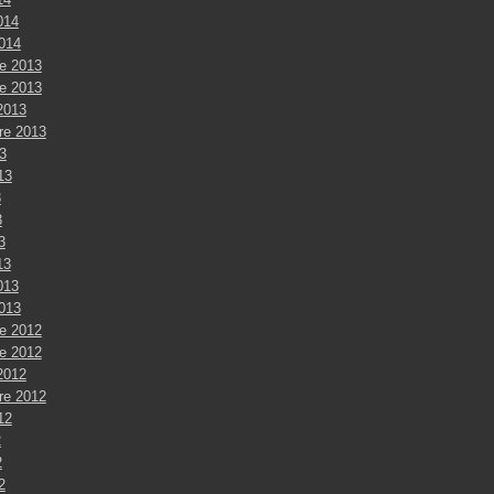
014
2014
e 2013
e 2013
2013
re 2013
3
013
3
3
3
13
013
2013
e 2012
e 2012
2012
re 2012
012
2
2
2