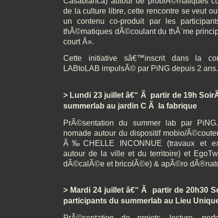
Casablanca) autour de problÃ©matiques 
de la culture libre, cette rencontre se veut o
un contenu co-produit par les participa
thÃ©matiques dÃ©coulant du thÃ¨me principal 
court Â».
Cette initiative sâ€™inscrit dans la c
LABtoLAB impulsÃ© par PiNG depuis 2 ans.
> Lundi 23 juillet â€“ Ã partir de 19h S
summerlab au jardin C Ã la fabrique
PrÃ©sentation du summer lab par PiNG.
nomade autour du dispositif mobio/Ã©couter
Ã‰CHELLE INCONNUE (travaux et expÃ©
autour de la ville et du territoire) et EgoT
dÃ©calÃ©e et bricolÃ©e) & apÃ©ro dÃ®nato
> Mardi 24 juillet â€“ Ã partir de 20h30 
participants du summerlab au Lieu Uniqu
PrÃ©sentation de projets, lecture, per