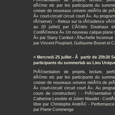
dÃ©mo etc par les participants du summ
croiser de nouveaux univers reliÃ©s de prÃ
Â« court-circuit/ circuit court Â». Au progr
rÃ©serve) : - Retour sur la rÃ©sidence vÃ©
au 20 juillet) par CÃ©dric Doutriaux e
ConfÃ©rence Â« Un nouveau calque plane su
Â» par Stany Cambot / Ã‰chelle Inconnue 
par Vincent Pouplard, Guillaume Brunet et C
> Mercredi 25 juillet - Ã partir de 20h30 
participants du summerlab au Lieu Uniqu
PrÃ©sentation de projets, lecture, per
dÃ©mo etc par les participants du summ
croiser de nouveaux univers reliÃ©s de prÃ
Â« court-circuit/ circuit court Â». Au pro
cours de construction) : - PrÃ©sentation d
Catherine Lenoble et Julien Maudet - ConfÃ
libre par Christophe AndrÃ© - Performanc
par Pierre Commenge