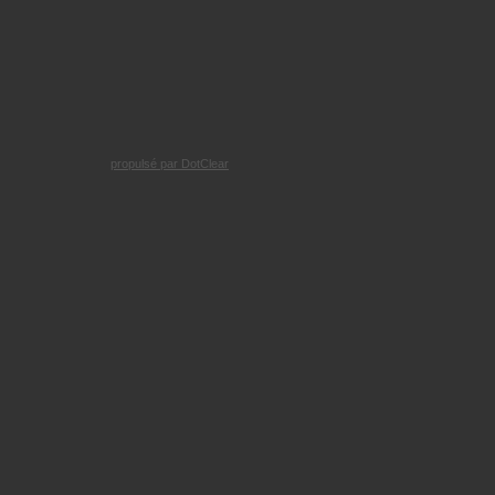
propulsé par DotClear