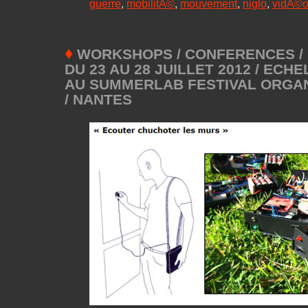
guerre
,
mobilitÃ©
,
mouvement
,
niglo
,
vidÃ©
♦
WORKSHOPS / CONFERENCES / 
DU 23 AU 28 JUILLET 2012 / ECH
AU SUMMERLAB FESTIVAL ORGAN
/ NANTES