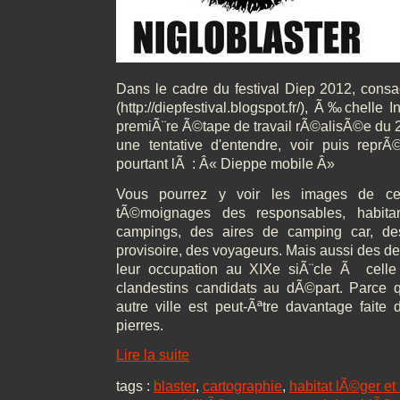
Dans le cadre du festival Diep 2012, cons
(http://diepfestival.blogspot.fr/), Ã‰chell
premiÃ¨re Ã©tape de travail rÃ©alisÃ©e du 2 
une tentative d'entendre, voir puis reprÃ©
pourtant lÃ : Â« Dieppe mobile Â»
Vous pourrez y voir les images de cett
tÃ©moignages des responsables, habita
campings, des aires de camping car, de
provisoire, des voyageurs. Mais aussi des de
leur occupation au XIXe siÃ¨cle Ã celle
clandestins candidats au dÃ©part. Parce 
autre ville est peut-Ãªtre davantage fai
pierres.
Lire la suite
tags :
blaster
,
cartographie
,
habitat lÃ©ger et