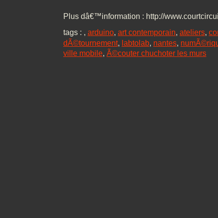
Plus dâ€™information : http://www.courtcircui
tags :
,
arduino
,
art contemporain
,
ateliers
,
co
dÃ©tournement
,
labtolab
,
nantes
,
numÃ©riq
ville mobile
,
Ã©couter chuchoter les murs