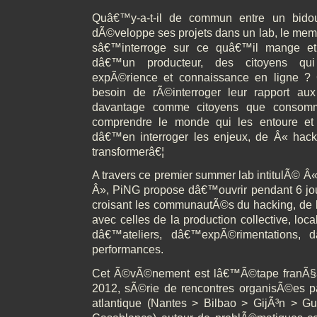
Quâ€™y-a-t-il de commun entre un bidou
dÃ©veloppe ses projets dans un lab, le m
sâ€™interroge sur ce quâ€™il mange e
dâ€™un producteur, des citoyens qui
expÃ©rience et connaissance en ligne ?
besoin de rÃ©interroger leur rapport au
davantage comme citoyens que consomm
comprendre le monde qui les entoure et
dâ€™en interroger les enjeux, de Â« hack
transformerâ€¦
A travers ce premier summer lab intitulÃ© Â« c
Â», PiNG propose dâ€™ouvrir pendant 6 jour
croisant les communautÃ©s du hacking, de la
avec celles de la production collective, local
dâ€™ateliers, dâ€™expÃ©rimentations,
performances.
Cet Ã©vÃ©nement est lâ€™Ã©tape franÃ§a
2012, sÃ©rie de rencontres organisÃ©es p
atlantique (Nantes > Bilbao > GijÃ³n > G