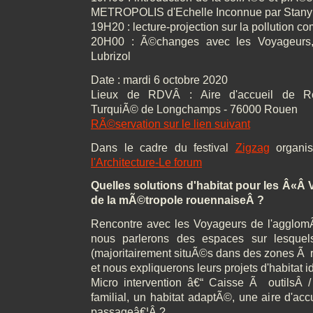
METROPOLIS d'Echelle Inconnue par Stan
19H20 : lecture-projection sur la pollution 
20H00 : Ã©changes avec les Voyageurs, 
Lubrizol
Date : mardi 6 octobre 2020
Lieux de RDVÂ : Aire d'accueil de Roue
TurquiÃ© de Longchamps - 76000 Rouen
RÃ©servation sur le lien suivant
Dans le cadre du festival
Zigzag
organi
l'Architecture-Le forum
Quelles solutions d'habitat pour les Â«Â
de la mÃ©tropole rouennaiseÂ ?
Rencontre avec les Voyageurs de l'agglom
nous parlerons des espaces sur lesquels 
(majoritairement situÃ©s dans des zones Ã 
et nous expliquerons leurs projets d'habitat 
Micro intervention â€“ Caisse Ã outilsÂ / 
familial, un habitat adaptÃ©, une aire d'acc
passageâ€¦Â ?