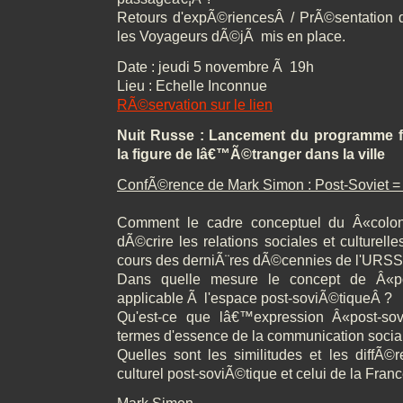
Retours d'expÃ©riencesÂ / PrÃ©sentation de
les Voyageurs dÃ©jÃ mis en place.
Date : jeudi 5 novembre Ã 19h
Lieu : Echelle Inconnue
RÃ©servation sur le lien
Nuit Russe : Lancement du programme f
la figure de lâ€™Ã©tranger dans la ville
ConfÃ©rence de Mark Simon : Post-Soviet =
Comment le cadre conceptuel du Â«colon
dÃ©crire les relations sociales et culture
cours des derniÃ¨res dÃ©cennies de l'URS
Dans quelle mesure le concept de Â«pos
applicable Ã l'espace post-soviÃ©tiqueÂ ?
Qu'est-ce que lâ€™expression Â«post-sov
termes d'essence de la communication socia
Quelles sont les similitudes et les diffÃ©
culturel post-soviÃ©tique et celui de la Fran