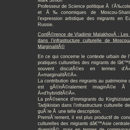
Mark Simon
Professeur de Science politique Ã l'Ã‰col
et Ã‰conomiques de Moscou-Shanink
l'expression artistique des migrants en 
Russie.
ConfÃ©rence de Vladimir MalakhovÂ : Les m
dans l'infrastructure culturelle de Mosco
MarginalitÃ©
En ce qui concerne le contexte urbain de l
pratiques culturelles des migrants de lâ
souvent discutÃ©es en termes d'Â«
Â«marginalitÃ©Â».
La contribution des migrants au patrimoine c
est gÃ©nÃ©ralement imaginÃ©e Ã 
Â«d'hybriditÃ©Â».
La prÃ©sence d'immigrants du Kirghizista
Tadjikistan dans l'infrastructure culturelle
guÃ¨re Ã une telle description.
PremiÃ¨rement, il est plus productif de conc
culturelles des migrants dâ€™Asie central
diversitÃ©, mais en termes de communau