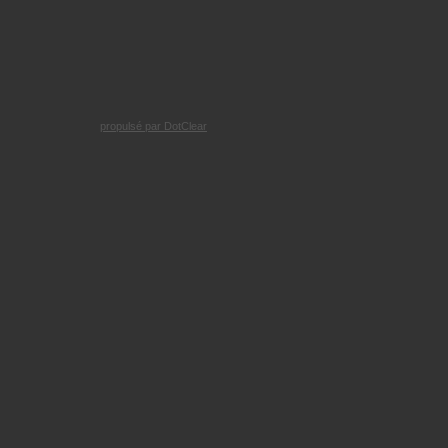
propulsé par DotClear