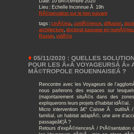
Date: 10 dÃ©cembre 2020
Lieu : Echelle Inconnue Ã 19h
RÃ©servation sur le lien suivant
tags :
cinÃ©ma
,
confÃ©rence
,
diffusion
,
doct
architecture
,
doctorat sauvage en numÃ©riq
Russie
,
vidÃ©o
♦
05/11/2020 : QUELLES SOLUTIO
POUR LES Â«Â VOYAGEURSÂ Â» A
MÃ©TROPOLE ROUENNAISEÂ ?
Rencontre avec les Voyageurs de l'agglom
nous parlerons des espaces sur lesquels 
(majoritairement situÃ©s dans des zon
expliquerons leurs projets d'habitat idÃ©al.
Micro intervention â€“ Caisse Ã outilsÂ / 
familial, un habitat adaptÃ©, une aire d'acc
passageâ€¦Â ?
Retours d'expÃ©riencesÂ / PrÃ©sentation de