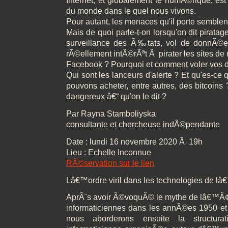
Internet, et globalement le numÃ©rique, es
du monde dans le quel nous vivons.
Pour autant, les menaces qu'il porte semblent 
Mais de quoi parle-t-on lorsqu'on dit piratag
surveillance des Ã‰tats, vol de donnÃ©e
rÃ©ellement intÃ©rÃªt Ã pirater les sites de r
Facebook ? Pourquoi et comment voler vos
Qui sont les lanceurs d'alerte ? Et qu'es-ce
pouvons acheter, entre autres, des bitcoins ? E
dangereux â€“ qu'on le dit ?
Par Rayna Stamboliyska
consultante et chercheuse indÃ©pendante
Date : lundi 16 novembre 2020 Ã 19h
Lieu : Echelle Inconnue
RÃ©servation sur le lien
Lâ€™ordre viril dans les technologies de lâ
AprÃ¨s avoir Ã©voquÃ© le mythe de lâ€™
informaticiennes dans les annÃ©es 1950 e
nous aborderons ensuite la structura