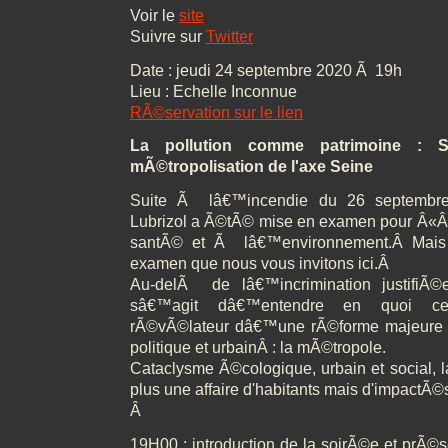
Voir le
site
Suivre sur
Twitter
Date : jeudi 24 septembre 2020 Ã 19h
Lieu : Echelle Inconnue
RÃ©servation sur le lien
La pollution comme patrimoine : S
mÃ©tropolisation de l'axe Seine
Suite Ã lâ€™incendie du 26 septembre
Lubrizol a Ã©tÃ© mise en examen pour Â«Â 
santÃ© et Ã lâ€™environnement.Â Mai
examen que nous vous invitons ici.Â
Au-delÃ de lâ€™incrimination justifiÃ©e
sâ€™agit dâ€™entendre en quoi c
rÃ©vÃ©lateur dâ€™une rÃ©forme majeure 
politique et urbainÂ : la mÃ©tropole.
Cataclysme Ã©cologique, urbain et social, l
plus une affaire d'habitants mais d'impactÃ©
Â
19H00 : introduction de la soirÃ©e et prÃ©s