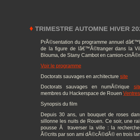
♦
TRIMESTRE AUTOMNE HIVER 20
PrÃ©sentation du programme annuel dâ€™E
de la figure de lâ€™Ã©tranger dans la Vill
Blouma, de Stany Cambot en camion-cinÃ
Voir le programme
Doctorats sauvages en architecture
site
Doctorats sauvages en numÃ©rique
sit
membres du Hackerspace de Rouen
Ventre
Synopsis du film
Depuis 30 ans, un bouquet de roses dan
sillonne les nuits de Rouen. Ce soir, une r
pousse Ã traverser la ville : la recher
Ã©crits par son ami dÃ©cÃ©dÃ© en trois la