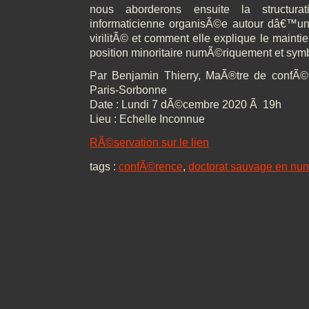
nous aborderons ensuite la structura
informaticienne organisÃ©e autour dâ€™un
virilitÃ© et comment elle explique le main
position minoritaire numÃ©riquement et sy
Par Benjamin Thierry, MaÃ®tre de confÃ©
Paris-Sorbonne
Date : Lundi 7 dÃ©cembre 2020 Ã 19h
Lieu : Echelle Inconnue
RÃ©servation sur le lien
tags :
confÃ©rence
,
doctorat sauvage en nu