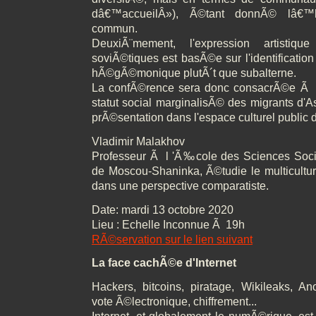
dâ€™accueilÂ»), Ã©tant donnÃ© lâ€™h
commun.
DeuxiÃ¨mement, l'expression artistiq
soviÃ©tiques est basÃ©e sur l'identificati
hÃ©gÃ©monique plutÃ´t que subalterne.
La confÃ©rence sera donc consacrÃ©e Ã la
statut social marginalisÃ© des migrants d'As
prÃ©sentation dans l'espace culturel public
Vladimir Malakhov
Professeur Ã l 'Ã‰cole des Sciences So
de Moscou-Shaninka, Ã©tudie le multicultur
dans une perspective comparatiste.
Date: mardi 13 octobre 2020
Lieu : Echelle Inconnue Ã 19h
RÃ©servation sur le lien suivant
La face cachÃ©e d'Internet
Hackers, bitcoins, piratage, Wikileaks, A
vote Ã©lectronique, chiffrement...