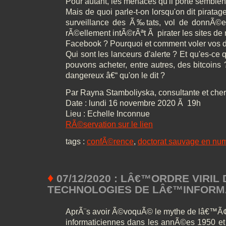
Pour autant, les menaces qu'il porte semblent 
Mais de quoi parle-t-on lorsqu'on dit piratag
surveillance des Ã‰tats, vol de donnÃ©e
rÃ©ellement intÃ©rÃªt Ã pirater les sites de r
Facebook ? Pourquoi et comment voler vos
Qui sont les lanceurs d'alerte ? Et qu'es-ce
pouvons acheter, entre autres, des bitcoins ? E
dangereux â€“ qu'on le dit ?
Par Rayna Stamboliyska, consultante et ch
Date : lundi 16 novembre 2020 Ã 19h
Lieu : Echelle Inconnue
RÃ©servation sur le lien
tags :
confÃ©rence
,
doctorat sauvage en nu
♦
07/12/2020 : LÂ€™ORDRE VIRIL
TECHNOLOGIES DE LÂ€™INFORM
AprÃ¨s avoir Ã©voquÃ© le mythe de lâ€™
informaticiennes dans les annÃ©es 1950 e