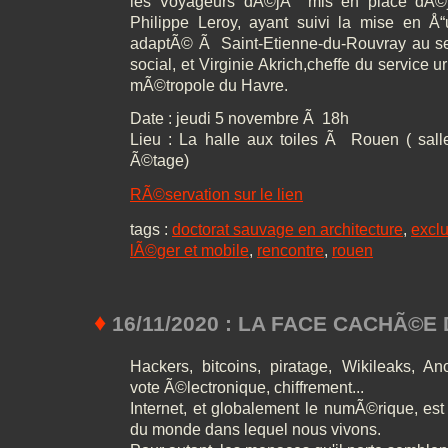
les Voyageurs dÃ©jÃ mis en place dÃ©
Philippe Leroy, ayant suivi la mise en Å“u
adaptÃ© Ã Saint-Etienne-du-Rouvray au se
social, et Virginie Akrich,cheffe du service u
mÃ©tropole du Havre.
Date : jeudi 5 novembre Ã 18h
Lieu : La halle aux toiles Ã Rouen ( sal
Ã©tage)
RÃ©servation sur le lien
tags :
doctorat sauvage en architecture
,
exclu
lÃ©ger et mobile
,
rencontre
,
rouen
♦
16/11/2020 : LA FACE CACHÃ©E
Hackers, bitcoins, piratage, Wikileaks, A
vote Ã©lectronique, chiffrement...
Internet, et globalement le numÃ©rique, es
du monde dans lequel nous vivons.