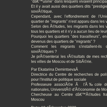
"dâ€™usine" dans lesquels vivaient principal
Et il y avait aussi des quartiers dits "presti
soviÃ©tique.
Cependant, avec l'effondrement de l'Un
quartier de "migrants" n'est apparu dans les v
Selon des Ã©tudes, les migrants dans les v
tous les quartiers et il n'y a aucun lieu de leu
Pourquoi les quartiers "des travailleurs", e
devenus des quartiers de "migrants" ?
Comment les migrants s'installent-ils 
soviÃ©tiques ?
Je prÃ©senterai les rÃ©sultats de mes r
les villes de Moscou et de SibÃ©rie.
Par Ekatarina DemintsevaÂ
Directrice du Centre de recherches de polit
pour l'Institut de politique sociale
Professeure associÃ©e Ã l'Ã‰cole des
nationales, UniversitÃ© d'Ã©conomie de M
Chercheuse au Centre dâ€™Ã©tudes fr
Moscou