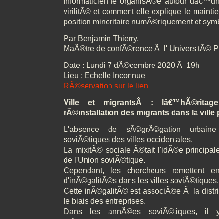
informaticienne organisÃ©e autour dâ€™un
virilitÃ© et comment elle explique le main
position minoritaire numÃ©riquement et sy
Par Benjamin Thierry,
MaÃ®tre de confÃ©rence Ã l' UniversitÃ© P
Date : Lundi 7 dÃ©cembre 2020 Ã 19h
Lieu : Echelle Inconnue
RÃ©servation sur le lien
Ville et migrantsÂ : lâ€™hÃ©ritag
rÃ©installation des migrants dans la ville
L'absence de sÃ©grÃ©gation urbaine 
soviÃ©tiques des villes occidentales.
La mixitÃ© sociale Ã©tait l'idÃ©e principale
de l'Union soviÃ©tique.
Cependant, les chercheurs remettent 
d'inÃ©galitÃ©s dans les villes soviÃ©tiques.
Cette inÃ©galitÃ© est associÃ©e Ã la distr
le biais des entreprises.
Dans les annÃ©es soviÃ©tiques, il y