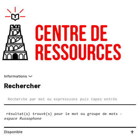
Centre de Ressources
Echelle Inconnue
Informations
Rechercher
Horaires d'ouverture du centre de ressources
: 14h–18h
: 10h–13h / 14h–18h
résultat(s) trouvé(s) pour le mot ou groupe de mots :
: 14h–18h
espace Russophone
En dehors de ces horaires, il est possible de venir en prenant
rendez-vous auprès de
à l'adresse robin[a]echelleinconnue.net
Disponible
ou directement au 02 35 70 40 05